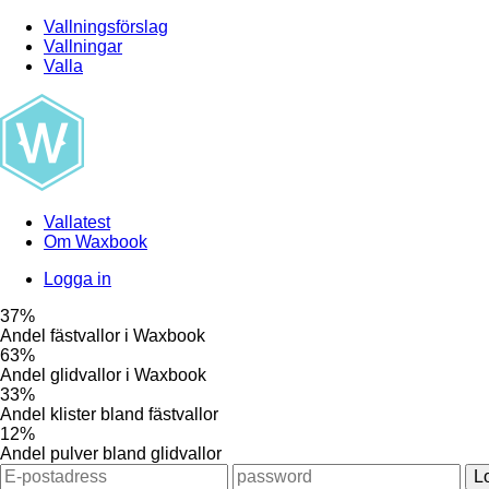
Vallningsförslag
Vallningar
Valla
Vallatest
Om Waxbook
Logga in
37%
Andel fästvallor i Waxbook
63%
Andel glidvallor i Waxbook
33%
Andel klister bland fästvallor
12%
Andel pulver bland glidvallor
L