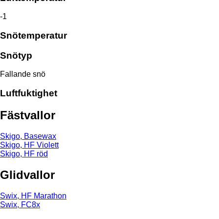
-1
Snötemperatur
Snötyp
Fallande snö
Luftfuktighet
Fästvallor
Skigo, Basewax
Skigo, HF Violett
Skigo, HF röd
Glidvallor
Swix, HF Marathon
Swix, FC8x