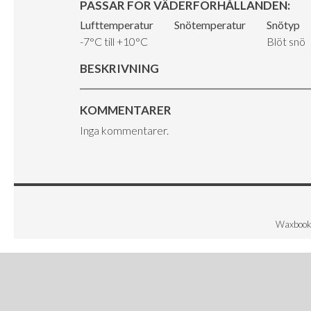
PASSAR FÖR VÄDERFÖRHÅLLANDEN:
Lufttemperatur
Snötemperatur
Snötyp
-7°C till +10°C
Blöt snö
BESKRIVNING
KOMMENTARER
Inga kommentarer.
Waxbook 