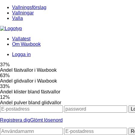
Vallningsförslag
Vallningar
Valla
Vallatest
Om Waxbook
Logga in
37%
Andel fästvallor i Waxbook
63%
Andel glidvallor i Waxbook
33%
Andel klister bland fästvallor
12%
Andel pulver bland glidvallor
L
Registrera dig
Glömt lösenord
R