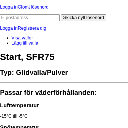
Logga in
Glömt lösenord
Skicka nytt lösenord
Logga in
Registrera dig
Visa vallor
Lägg till valla
Start, SFR75
Typ:
Glidvalla/Pulver
Passar för väderförhållanden:
Lufttemperatur
-15°C till -5°C
Snötemperatur