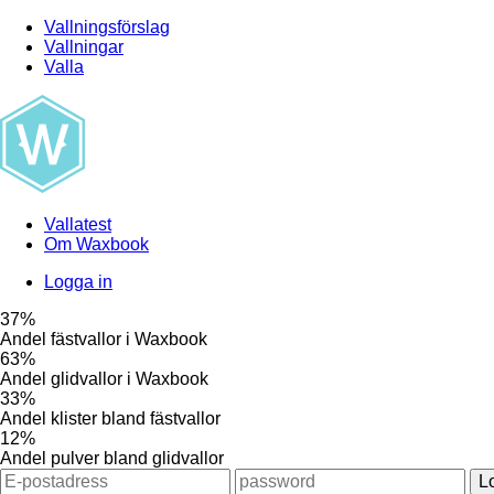
Vallningsförslag
Vallningar
Valla
Vallatest
Om Waxbook
Logga in
37%
Andel fästvallor i Waxbook
63%
Andel glidvallor i Waxbook
33%
Andel klister bland fästvallor
12%
Andel pulver bland glidvallor
L