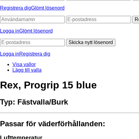
Registrera dig
Glömt lösenord
R
Logga in
Glömt lösenord
Skicka nytt lösenord
Logga in
Registrera dig
Visa vallor
Lägg till valla
Rex, Progrip 15 blue
Typ:
Fästvalla/Burk
Passar för väderförhållanden:
Lufttemperatur