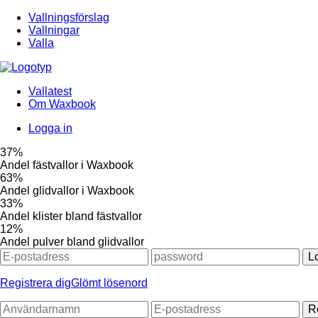
Vallningsförslag
Vallningar
Valla
Vallatest
Om Waxbook
Logga in
37%
Andel fästvallor i Waxbook
63%
Andel glidvallor i Waxbook
33%
Andel klister bland fästvallor
12%
Andel pulver bland glidvallor
L
Registrera dig
Glömt lösenord
R