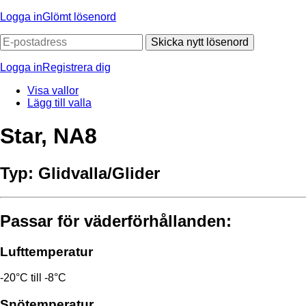
Logga in
Glömt lösenord
Skicka nytt lösenord
Logga in
Registrera dig
Visa vallor
Lägg till valla
Star, NA8
Typ:
Glidvalla/Glider
Passar för väderförhållanden:
Lufttemperatur
-20°C till -8°C
Snötemperatur