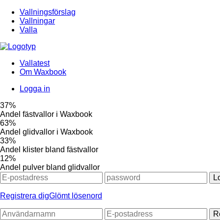
Vallningsförslag
Vallningar
Valla
Vallatest
Om Waxbook
Logga in
37%
Andel fästvallor i Waxbook
63%
Andel glidvallor i Waxbook
33%
Andel klister bland fästvallor
12%
Andel pulver bland glidvallor
L
Registrera dig
Glömt lösenord
R