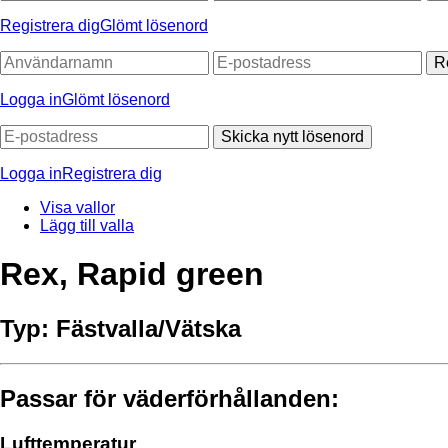
Registrera dig
Glömt lösenord
R
Logga in
Glömt lösenord
Skicka nytt lösenord
Logga in
Registrera dig
Visa vallor
Lägg till valla
Rex, Rapid green
Typ:
Fästvalla/Vätska
Passar för väderförhållanden:
Lufttemperatur