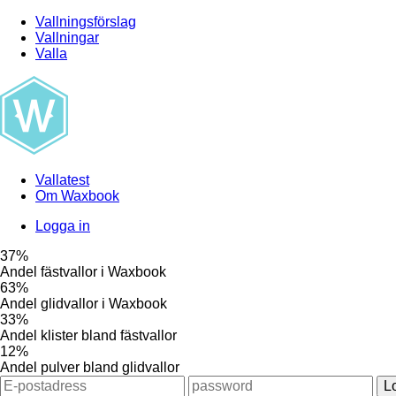
Vallningsförslag
Vallningar
Valla
Vallatest
Om Waxbook
Logga in
37%
Andel fästvallor i Waxbook
63%
Andel glidvallor i Waxbook
33%
Andel klister bland fästvallor
12%
Andel pulver bland glidvallor
L