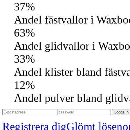
37%
Andel fästvallor i Waxb
63%
Andel glidvallor i Waxb
33%
Andel klister bland fästva
12%
Andel pulver bland glidv
Logga in
Registrera dig
Glömt löseno