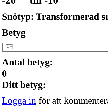
-20
till
-10
Snötyp: Transformerad s
Betyg
Antal betyg:
0
Ditt betyg:
Logga in
för att kommentera