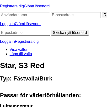
Registrera dig
Glömt lösenord
R
Logga in
Glömt lösenord
Skicka nytt lösenord
Logga in
Registrera dig
Visa vallor
Lägg till valla
Star, S3 Red
Typ:
Fästvalla/Burk
Passar för väderförhållanden:
Lufttemperatur