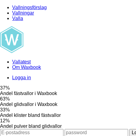
Vallningsförslag
Vallningar
Valla
Vallatest
Om Waxbook
Logga in
37%
Andel fästvallor i Waxbook
63%
Andel glidvallor i Waxbook
33%
Andel klister bland fästvallor
12%
Andel pulver bland glidvallor
L