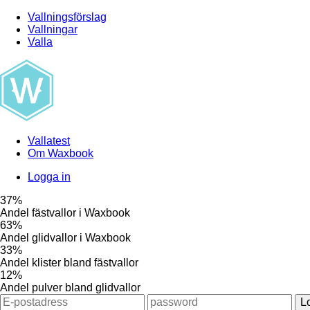
Vallningsförslag
Vallningar
Valla
Vallatest
Om Waxbook
Logga in
37%
Andel fästvallor i Waxbook
63%
Andel glidvallor i Waxbook
33%
Andel klister bland fästvallor
12%
Andel pulver bland glidvallor
L