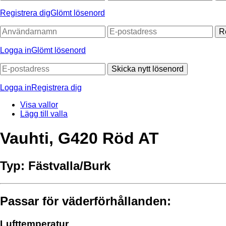
Registrera dig
Glömt lösenord
R
Logga in
Glömt lösenord
Skicka nytt lösenord
Logga in
Registrera dig
Visa vallor
Lägg till valla
Vauhti, G420 Röd AT
Typ:
Fästvalla/Burk
Passar för väderförhållanden:
Lufttemperatur