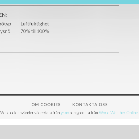
EN:
nötyp
Luftfuktighet
ysnö
70% till 100%
OM COOKIES
KONTAKTA OSS
Waxbook använder väderdata från
yr.no
och geodata från
World Weather Online
.