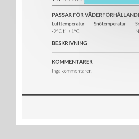
PASSAR FÖR VÄDERFÖRHÅLLAND
Lufttemperatur
Snötemperatur
S
-9°C till +1°C
N
BESKRIVNING
KOMMENTARER
Inga kommentarer.