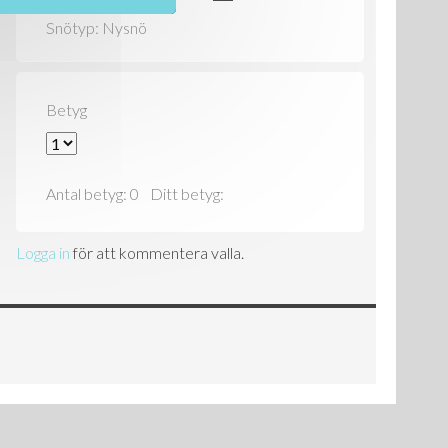
Snötyp: Nysnö
Betyg
Antal betyg:
0
Ditt betyg:
Logga in
för att kommentera valla.