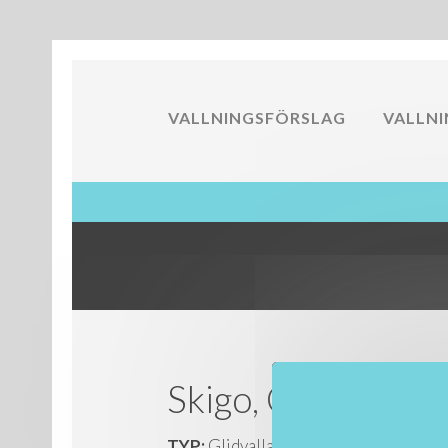
VALLNINGSFÖRSLAG
VALLN
Skigo, C55/C99 
TYP:
Glidvalla/Kloss