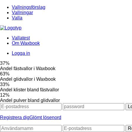
Vallningsförslag
Vallningar
Valla
Vallatest
Om Waxbook
Logga in
37%
Andel fästvallor i Waxbook
63%
Andel glidvallor i Waxbook
33%
Andel klister bland fästvallor
12%
Andel pulver bland glidvallor
L
Registrera dig
Glömt lösenord
R