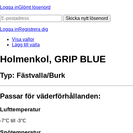
Logga in
Glömt lösenord
Skicka nytt lösenord
Logga in
Registrera dig
Visa vallor
Lägg till valla
Holmenkol, GRIP BLUE
Typ:
Fästvalla/Burk
Passar för väderförhållanden:
Lufttemperatur
-7°C till -3°C
Snötemperatur