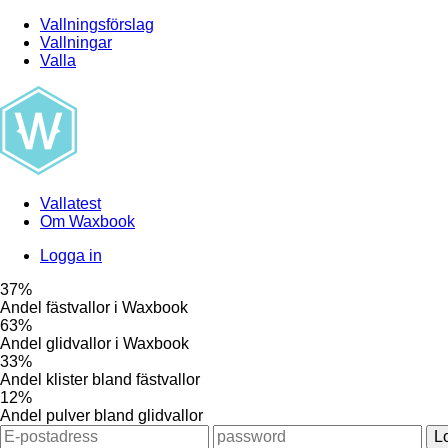
Vallningsförslag
Vallningar
Valla
Vallatest
Om Waxbook
Logga in
37%
Andel fästvallor i Waxbook
63%
Andel glidvallor i Waxbook
33%
Andel klister bland fästvallor
12%
Andel pulver bland glidvallor
L