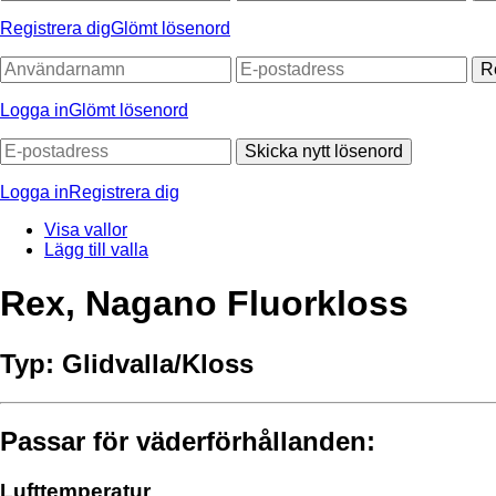
Registrera dig
Glömt lösenord
R
Logga in
Glömt lösenord
Skicka nytt lösenord
Logga in
Registrera dig
Visa vallor
Lägg till valla
Rex, Nagano Fluorkloss
Typ:
Glidvalla/Kloss
Passar för väderförhållanden:
Lufttemperatur