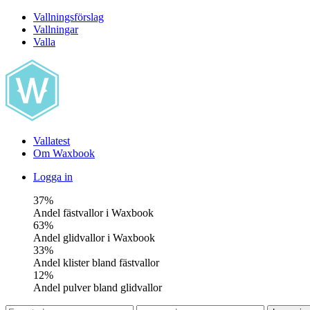
Vallningsförslag
Vallningar
Valla
Vallatest
Om Waxbook
Logga in
37%
Andel fästvallor i Waxbook
63%
Andel glidvallor i Waxbook
33%
Andel klister bland fästvallor
12%
Andel pulver bland glidvallor