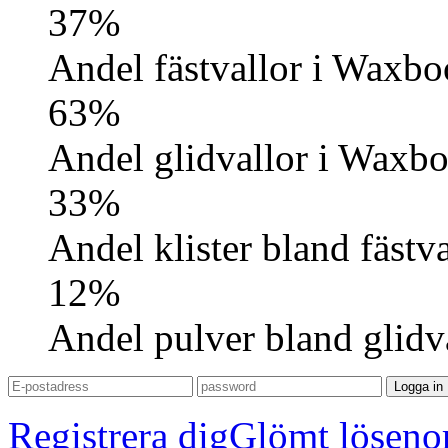
37%
Andel fästvallor i Waxb
63%
Andel glidvallor i Waxb
33%
Andel klister bland fästva
12%
Andel pulver bland glidv
Logga in
Registrera dig
Glömt löseno