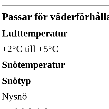
Passar för väderförhål
Lufttemperatur
+2°C till +5°C
Snötemperatur
Snötyp
Nysnö