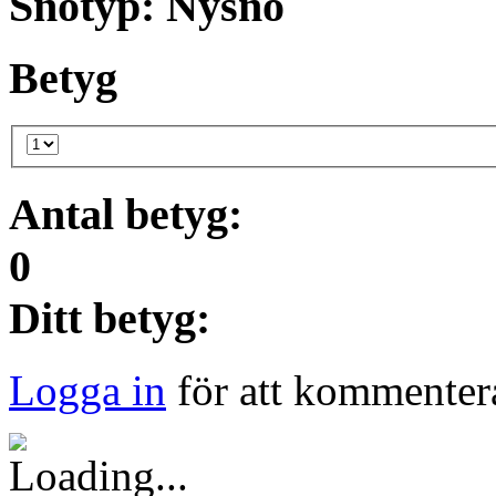
Snötyp: Nysnö
Betyg
Antal betyg:
0
Ditt betyg:
Logga in
för att kommentera