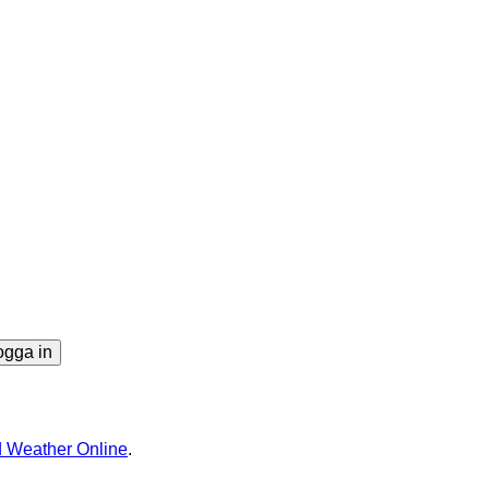
ogga in
 Weather Online
.