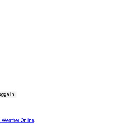
ogga in
 Weather Online
.